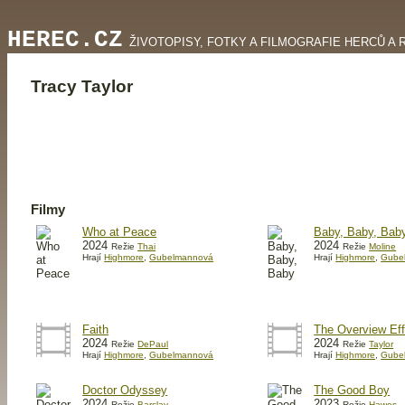
HEREC.CZ
ŽIVOTOPISY, FOTKY A FILMOGRAFIE HERCŮ A 
Tracy Taylor
Filmy
Who at Peace
Baby, Baby, Bab
2024
2024
Režie
Thai
Režie
Moline
Hrají
Highmore
,
Gubelmannová
Hrají
Highmore
,
Gube
Faith
The Overview Eff
2024
2024
Režie
DePaul
Režie
Taylor
Hrají
Highmore
,
Gubelmannová
Hrají
Highmore
,
Gube
Doctor Odyssey
The Good Boy
2024
2023
Režie
Barclay
Režie
Hawes