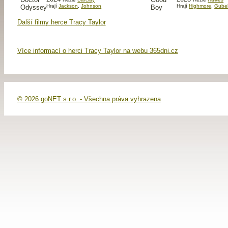
Hrají
Jackson
,
Johnson
Hrají
Highmore
,
Gube
Další filmy herce Tracy Taylor
Více informací o herci Tracy Taylor na webu 365dni.cz
© 2026 goNET s.r.o. - Všechna práva vyhrazena