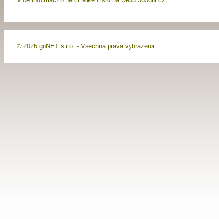
Více informací o herci Mike Listo na webu 365dni.cz
© 2026 goNET s.r.o. - Všechna práva vyhrazena