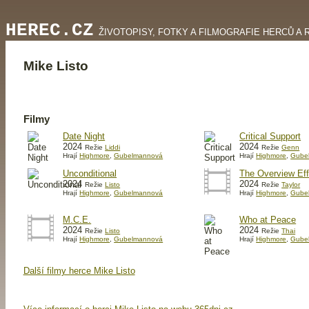
HEREC.CZ
ŽIVOTOPISY, FOTKY A FILMOGRAFIE HERCŮ A 
Mike Listo
Filmy
Date Night
Critical Support
2024
2024
Režie
Liddi
Režie
Genn
Hrají
Highmore
,
Gubelmannová
Hrají
Highmore
,
Gube
Unconditional
The Overview Eff
2024
2024
Režie
Listo
Režie
Taylor
Hrají
Highmore
,
Gubelmannová
Hrají
Highmore
,
Gube
M.C.E.
Who at Peace
2024
2024
Režie
Listo
Režie
Thai
Hrají
Highmore
,
Gubelmannová
Hrají
Highmore
,
Gube
Další filmy herce Mike Listo