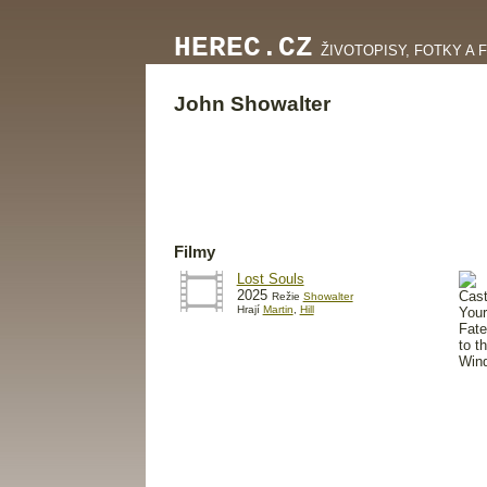
HEREC.CZ
ŽIVOTOPISY, FOTKY A 
John Showalter
Filmy
Lost Souls
2025
Režie
Showalter
Hrají
Martin
,
Hill