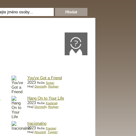
You've Got a Friend
2023
Režie
Soper
Hrají
Donnelly
,
Rodger
.
Hang On to Your Life
2023
Režie
Kaderali
Hrají
Donnelly
,
Rodger
Iracionalno
2023
Režie
Frankel
Hrají
Abuzeid
,
Tupper