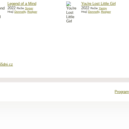
Legend of a Mind
You're Lost Little Girl
2022
2022
Režie
Soper
Režie
Yarmy
Hrají
Donnelly
,
Rodger
Hrají
Donnelly
,
Rodger
65dni.cz
Programy