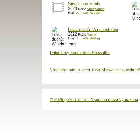
Suspicious Minds
2023
Režie
Armaganian
Hrají
Donnelly
,
Rodger
Lovci duchů: Winchesterovi
2022
Režie
Yarmy
Hrají
Donnelly
,
Welling
Další filmy herce John Showalter
Více informací o herci John Showalter na webu 3
© 2026 goNET s.r.o. - Všechna práva vyhrazena