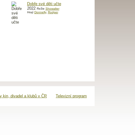
Dobře své děti učte
2022
Režie
Showalter
Hrají
Donnelly
,
Rodger
 kin, divadel a klubů v ČR
Televizní program