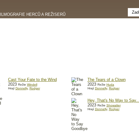
FILMOGRAFIE HERCŮ A REŽISERŮ
Cast Your Fate to the Wind
The Tears of a Clown
2023
2023
Režie
Windell
Režie
Huda
Hrají
Donnelly
,
Rodger
Hrají
Donnelly
,
Rodger
Hey, That's No Way to Say..
2023
Režie
Showalter
Hrají
Donnelly
,
Rodger