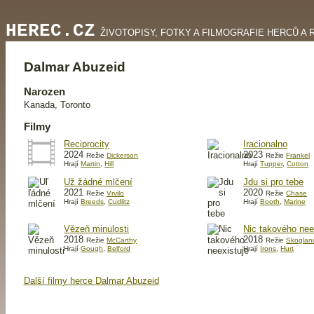
HEREC.CZ
ŽIVOTOPISY, FOTKY A FILMOGRAFIE HERCŮ A 
Dalmar Abuzeid
Narozen
Kanada, Toronto
Filmy
Reciprocity
Iracionalno
2024
2023
Režie
Dickerson
Režie
Frankel
Hrají
Martin
,
Hill
Hrají
Tupper
,
Cotton
Už žádné mlčení
Jdu si pro tebe
2021
2020
Režie
Vrvilo
Režie
Chase
Hrají
Breeds
,
Cudlitz
Hrají
Booth
,
Marine
Vězeň minulosti
Nic takového nee
2018
2018
Režie
McCarthy
Režie
Skoglan
Hrají
Gough
,
Belford
Hrají
Irons
,
Hurt
Další filmy herce Dalmar Abuzeid