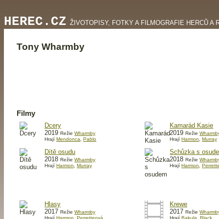
HEREC.CZ
ŽIVOTOPISY, FOTKY A FILMOGRAFIE HERCŮ A 
Tony Wharmby
Filmy
Dcery
Kamarád Kasie
2019
2019
Režie
Wharmby
Režie
Wharmb
Hrají
Mendonca
,
Pablo
Hrají
Harmon
,
Murray
Dítě osudu
Schůzka s osud
2018
2018
Režie
Wharmby
Režie
Wharmb
Hrají
Harmon
,
Murray
Hrají
Harmon
,
Perrett
Hlasy
Krewe
2017
2017
Režie
Wharmby
Režie
Wharmb
Hrají
Harmon
,
Perretteová
Hrají
Bakula
,
Black