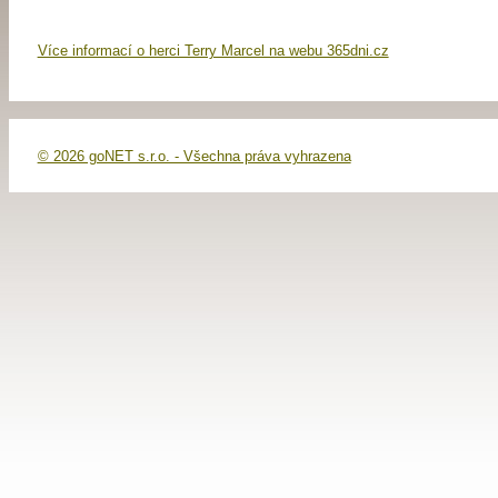
Více informací o herci Terry Marcel na webu 365dni.cz
© 2026 goNET s.r.o. - Všechna práva vyhrazena