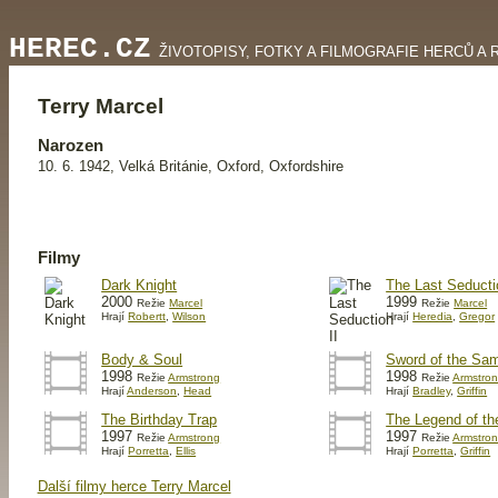
HEREC.CZ
ŽIVOTOPISY, FOTKY A FILMOGRAFIE HERCŮ A 
Terry Marcel
Narozen
10. 6. 1942, Velká Británie, Oxford, Oxfordshire
Filmy
Dark Knight
The Last Seducti
2000
1999
Režie
Marcel
Režie
Marcel
Hrají
Robertt
,
Wilson
Hrají
Heredia
,
Gregor
Body & Soul
Sword of the Sam
1998
1998
Režie
Armstrong
Režie
Armstro
Hrají
Anderson
,
Head
Hrají
Bradley
,
Griffin
The Birthday Trap
The Legend of t
1997
1997
Režie
Armstrong
Režie
Armstro
Hrají
Porretta
,
Ellis
Hrají
Porretta
,
Griffin
Další filmy herce Terry Marcel