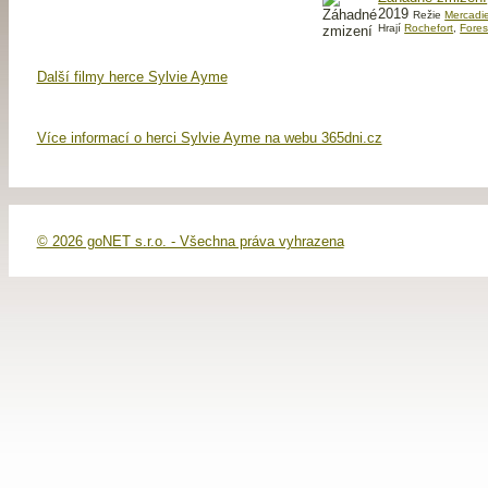
2019
Režie
Mercadi
Hrají
Rochefort
,
Fores
Další filmy herce Sylvie Ayme
Více informací o herci Sylvie Ayme na webu 365dni.cz
© 2026 goNET s.r.o. - Všechna práva vyhrazena