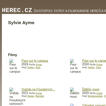
HEREC.CZ
ŽIVOTOPISY, FOTKY A FILMOGRAFIE HERCŮ A 
Sylvie Ayme
Filmy
Peur sur le campus
Peur sur le camp
2024
2024
Režie
Ayme
Režie
Ayme
Hrají
Tagbo
,
Solo
Hrají
Tagbo
,
Solo
Vražda na Frioulských...
Ďáblův most
2021
2020
Režie
Ayme
Režie
Ayme
Hrají
Huster
,
Banster
Hrají
Emmanuelian
,
F
Záhadné zmizení