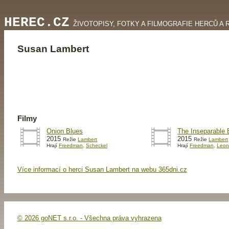
HEREC.CZ
ŽIVOTOPISY, FOTKY A FILMOGRAFIE HERCŮ A 
Susan Lambert
Filmy
Onion Blues
The Inseparable
2015
2015
Režie
Lambert
Režie
Lambert
Hrají
Freedman
,
Scheckel
Hrají
Freedman
,
Leo
Více informací o herci Susan Lambert na webu 365dni.cz
© 2026 goNET s.r.o. - Všechna práva vyhrazena