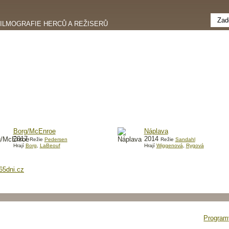
FILMOGRAFIE HERCŮ A REŽISERŮ
Borg/McEnroe
Náplava
2017
2014
Režie
Pedersen
Režie
Sandahl
Hrají
Borg
,
LaBeouf
Hrají
Wiggenová
,
Rygová
65dni.cz
Programy