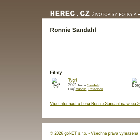
HEREC.CZ
ŽIVOTOPISY, FOTKY A 
Ronnie Sandahl
Filmy
Tygři
2021
Režie
Sandahl
Hrají
Musella
,
Rafaelsen
Více informací o herci Ronnie Sandahl na webu 3
© 2026 goNET s.r.o. - Všechna práva vyhrazena