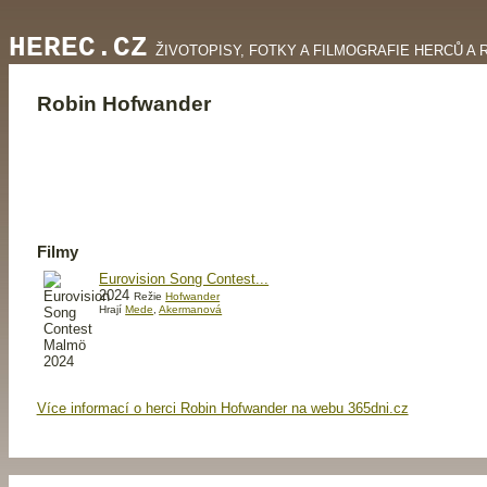
HEREC.CZ
ŽIVOTOPISY, FOTKY A FILMOGRAFIE HERCŮ A 
Robin Hofwander
Filmy
Eurovision Song Contest...
2024
Režie
Hofwander
Hrají
Mede
,
Akermanová
Více informací o herci Robin Hofwander na webu 365dni.cz