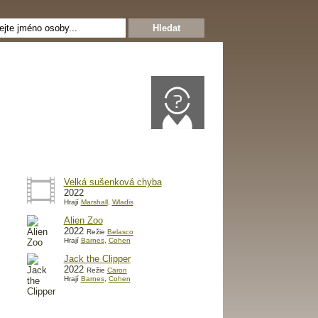
Velká sušenková chyba
2022
Hrají
Marshall
,
Wladis
Alien Zoo
2022
Režie
Belasco
Hrají
Barnes
,
Cohen
Jack the Clipper
2022
Režie
Caron
Hrají
Barnes
,
Cohen