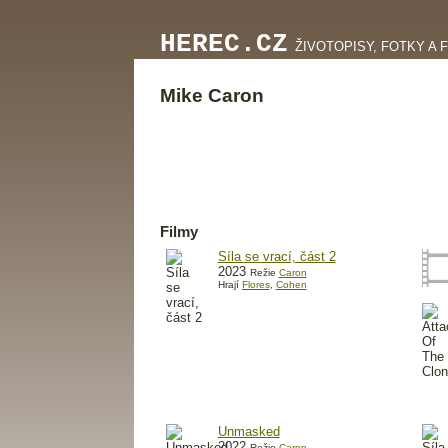
HEREC.CZ
ŽIVOTOPISY, FOTKY A 
Mike Caron
Filmy
Síla se vrací, část 2
2023
Režie
Caron
Hrají
Flores
,
Cohen
Unmasked
2022
Režie
Caron