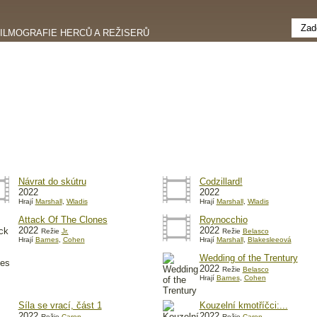
FILMOGRAFIE HERCŮ A REŽISERŮ
Návrat do skútru
Codzillard!
2022
2022
Hrají
Marshall
,
Wladis
Hrají
Marshall
,
Wladis
Attack Of The Clones
Roynocchio
2022
2022
Režie
Jr.
Režie
Belasco
Hrají
Barnes
,
Cohen
Hrají
Marshall
,
Blakesleeová
Wedding of the Trentury
2022
Režie
Belasco
Hrají
Barnes
,
Cohen
Síla se vrací, část 1
Kouzelní kmotříčci:...
2022
2022
Režie
Caron
Režie
Caron