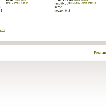
Hrají
Barnes
,
Cohen
Hrají
Masihi
,
Margheritaová
i.cz
Programy