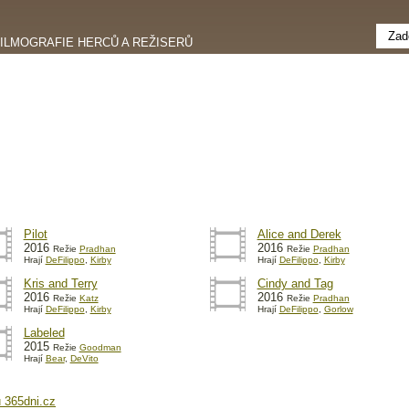
FILMOGRAFIE HERCŮ A REŽISERŮ
Pilot
Alice and Derek
2016
2016
Režie
Pradhan
Režie
Pradhan
Hrají
DeFilippo
,
Kirby
Hrají
DeFilippo
,
Kirby
Kris and Terry
Cindy and Tag
2016
2016
Režie
Katz
Režie
Pradhan
Hrají
DeFilippo
,
Kirby
Hrají
DeFilippo
,
Gorlow
Labeled
2015
Režie
Goodman
Hrají
Bear
,
DeVito
 365dni.cz