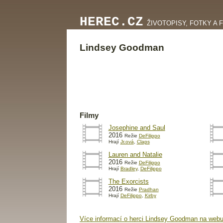
HEREC.CZ
ŽIVOTOPISY, FOTKY A 
Lindsey Goodman
Filmy
Josephine and Saul
2016
Režie
DeFilippo
Hrají
Jr.ová
,
Claps
Lauren and Natalie
2016
Režie
DeFilippo
Hrají
Bradley
,
DeFilippo
The Exorcists
2016
Režie
Pradhan
Hrají
DeFilippo
,
Kirby
Více informací o herci Lindsey Goodman na webu