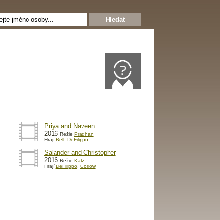
Priya and Naveen
2016
Režie
Pradhan
Hrají
Bell
,
DeFilippo
Salander and Christopher
2016
Režie
Katz
Hrají
DeFilippo
,
Gorlow