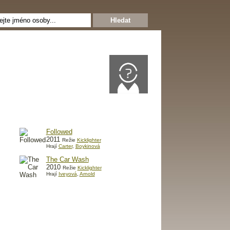
Followed
2011
Režie
Kicklighter
Hrají
Carter
,
Boykinová
The Car Wash
2010
Režie
Kicklighter
Hrají
Iveyová
,
Arnold