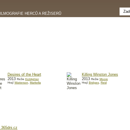
FILMOGRAFIE HERCŮ A REŽISERŮ
Desires of the Heart
Killing Winston Jones
2013
2013
Režie
Kicklighter
Režie
Moore
Hrají
Watterson
,
Markella
Hrají
Bridges
,
Reid
 365dni.cz