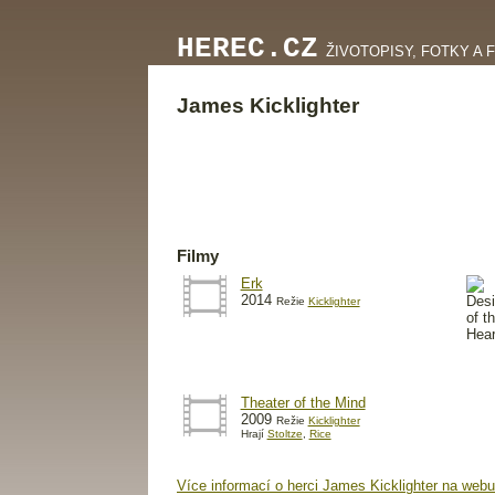
HEREC.CZ
ŽIVOTOPISY, FOTKY A 
James Kicklighter
Filmy
Erk
2014
Režie
Kicklighter
Theater of the Mind
2009
Režie
Kicklighter
Hrají
Stoltze
,
Rice
Více informací o herci James Kicklighter na webu