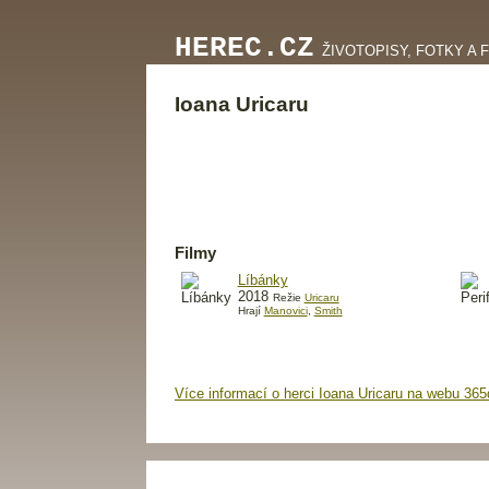
HEREC.CZ
ŽIVOTOPISY, FOTKY A 
Ioana Uricaru
Filmy
Líbánky
2018
Režie
Uricaru
Hrají
Manovici
,
Smith
Více informací o herci Ioana Uricaru na webu 365