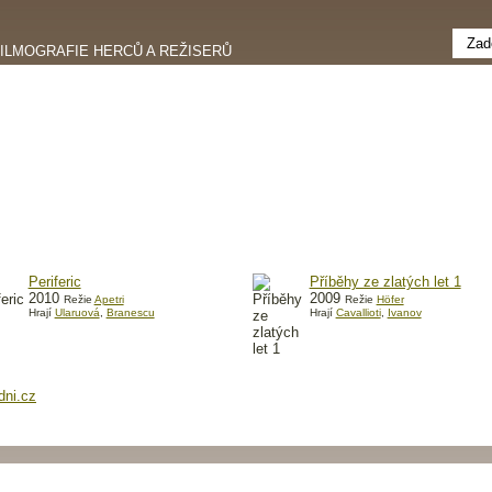
FILMOGRAFIE HERCŮ A REŽISERŮ
Periferic
Příběhy ze zlatých let 1
2010
2009
Režie
Apetri
Režie
Höfer
Hrají
Ularuová
,
Branescu
Hrají
Cavallioti
,
Ivanov
dni.cz