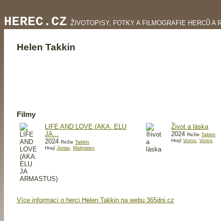
HEREC.CZ
ŽIVOTOPISY, FOTKY A FILMOGRAFIE HERCŮ A 
Helen Takkin
Filmy
LIFE AND LOVE (AKA. ELU
Život a láska
JA...
2024
Režie
Takkin
2024
Hrají
Vorno
,
Vorno
Režie
Takkin
Hrají
Jürise
,
Malmsten
Více informací o herci Helen Takkin na webu 365dni.cz