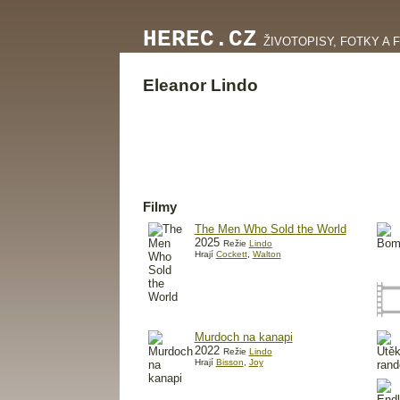
HEREC.CZ
ŽIVOTOPISY, FOTKY A 
Eleanor Lindo
Filmy
The Men Who Sold the World
2025
Režie
Lindo
Hrají
Cockett
,
Walton
Murdoch na kanapi
2022
Režie
Lindo
Hrají
Bisson
,
Joy