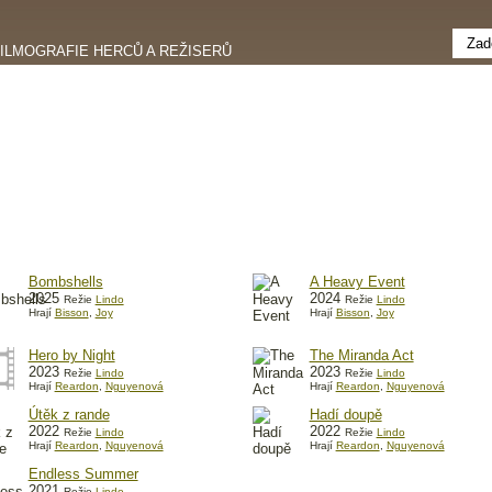
FILMOGRAFIE HERCŮ A REŽISERŮ
Bombshells
A Heavy Event
2025
2024
Režie
Lindo
Režie
Lindo
Hrají
Bisson
,
Joy
Hrají
Bisson
,
Joy
Hero by Night
The Miranda Act
2023
2023
Režie
Lindo
Režie
Lindo
Hrají
Reardon
,
Nguyenová
Hrají
Reardon
,
Nguyenová
Útěk z rande
Hadí doupě
2022
2022
Režie
Lindo
Režie
Lindo
Hrají
Reardon
,
Nguyenová
Hrají
Reardon
,
Nguyenová
Endless Summer
2021
Režie
Lindo