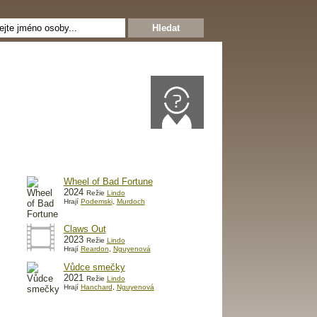
Wheel of Bad Fortune
2024
Režie
Lindo
Hrají
Podemski
,
Murdoch
Claws Out
2023
Režie
Lindo
Hrají
Reardon
,
Nguyenová
Vůdce smečky
2021
Režie
Lindo
Hrají
Hanchard
,
Nguyenová