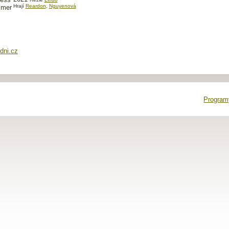
Hrají
Reardon
,
Nguyenová
dni.cz
Programy