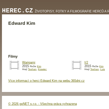
HEREC.CZ
ŽIVOTOPISY, FOTKY A FILMOGRAFIE HERCŮ A 
Edward Kim
Filmy
Warigami
I/2
2015
2015
Režie
Kim
Režie
Kim
Hrají
Teehan
,
Krawiec
Hrají
Teehan
,
Luis
Více informací o herci Edward Kim na webu 365dni.cz
© 2026 goNET s.r.o. - Všechna práva vyhrazena