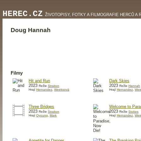
HEREC.CZ
ŽIVOTOPISY, FOTKY A FILMOGRAFIE HERCŮ A 
Doug Hannah
Filmy
Hit and Run
Dark Skies
2023
2023
Režie
Straiton
Režie
Hannah
Hrají
Hernandez
,
Weeksová
Hrají
Hernandez
,
Wee
Three Bridges
Welcome to Para
2023
2023
Režie
Straiton
Režie
Stokes
Hrají
Oyoung
,
Mark
Hrají
Hernandez
,
Wee
Appetite for Danger
The Breaking Poi