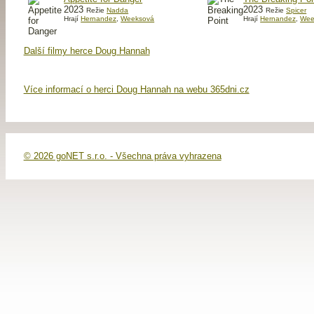
2023
2023
Režie
Nadda
Režie
Spicer
Hrají
Hernandez
,
Weeksová
Hrají
Hernandez
,
Wee
Další filmy herce Doug Hannah
Více informací o herci Doug Hannah na webu 365dni.cz
© 2026 goNET s.r.o. - Všechna práva vyhrazena