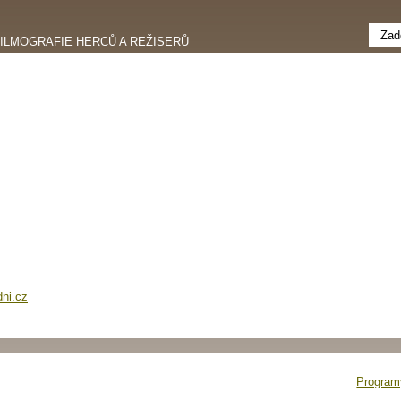
FILMOGRAFIE HERCŮ A REŽISERŮ
dni.cz
Programy