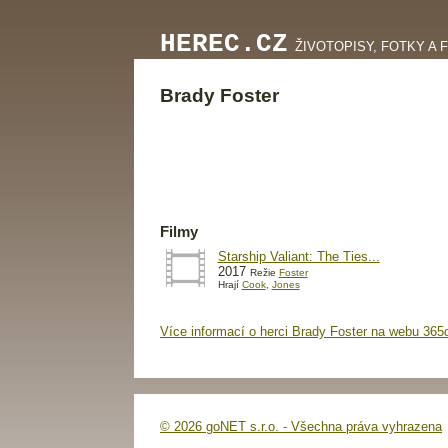
HEREC.CZ
ŽIVOTOPISY, FOTKY A 
Brady Foster
Filmy
Starship Valiant: The Ties...
2017
Režie
Foster
Hrají
Cook
,
Jones
Více informací o herci Brady Foster na webu 365
© 2026 goNET s.r.o. - Všechna práva vyhrazena