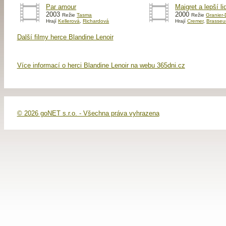
Par amour
Maigret a lepší li
2003
2000
Režie
Tasma
Režie
Granier-
Hrají
Kellerová
,
Richardová
Hrají
Cremer
,
Brasseu
Další filmy herce Blandine Lenoir
Více informací o herci Blandine Lenoir na webu 365dni.cz
© 2026 goNET s.r.o. - Všechna práva vyhrazena