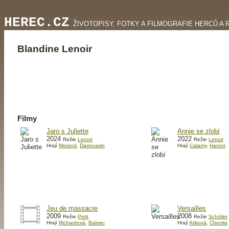
HEREC.CZ
ŽIVOTOPISY, FOTKY A FILMOGRAFIE HERCŮ A 
Blandine Lenoir
Filmy
Jaro s Juliette
Annie se zlobí
2024
2022
Režie
Lenoir
Režie
Lenoir
Hrají
Morand
,
Darroussin
Hrají
Calamy
,
Hanrot
Jeu de massacre
Versailles
2009
2008
Režie
Petit
Režie
Schöller
Hrají
Richardová
,
Balmer
Hrají
Atiková
,
Chemla