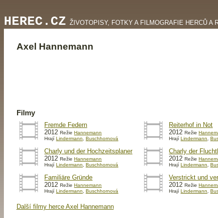
HEREC.CZ
ŽIVOTOPISY, FOTKY A FILMOGRAFIE HERCŮ A 
Axel Hannemann
Filmy
Fremde Federn
Reiterhof in Not
2012
2012
Režie
Hannemann
Režie
Hannem
Hrají
Lindermann
,
Buschhornová
Hrají
Lindermann
,
Bu
Charly und der Hochzeitsplaner
Charly der Flucht
2012
2012
Režie
Hannemann
Režie
Hannem
Hrají
Lindermann
,
Buschhornová
Hrají
Lindermann
,
Bu
Familiäre Gründe
Verstrickt und ve
2012
2012
Režie
Hannemann
Režie
Hannem
Hrají
Lindermann
,
Buschhornová
Hrají
Lindermann
,
Bu
Další filmy herce Axel Hannemann