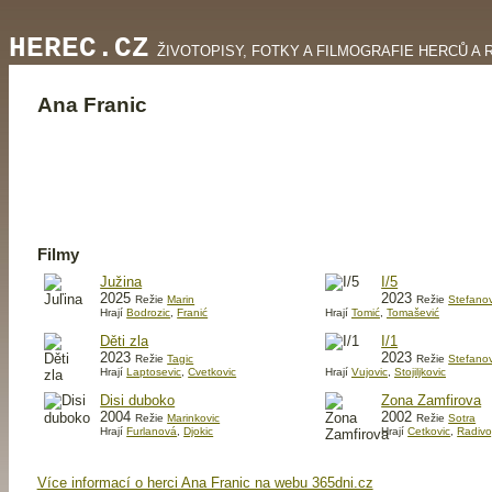
HEREC.CZ
ŽIVOTOPISY, FOTKY A FILMOGRAFIE HERCŮ A 
Ana Franic
Filmy
Južina
I/5
2025
2023
Režie
Marin
Režie
Stefanov
Hrají
Bodrozic
,
Franić
Hrají
Tomić
,
Tomašević
Děti zla
I/1
2023
2023
Režie
Tagic
Režie
Stefanov
Hrají
Laptosevic
,
Cvetkovic
Hrají
Vujovic
,
Stojiljkovic
Disi duboko
Zona Zamfirova
2004
2002
Režie
Marinkovic
Režie
Sotra
Hrají
Furlanová
,
Djokic
Hrají
Cetkovic
,
Radivo
Více informací o herci Ana Franic na webu 365dni.cz