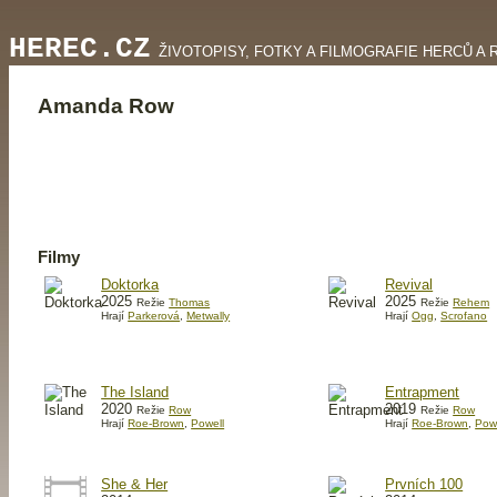
HEREC.CZ
ŽIVOTOPISY, FOTKY A FILMOGRAFIE HERCŮ A 
Amanda Row
Filmy
Doktorka
Revival
2025
2025
Režie
Thomas
Režie
Rehem
Hrají
Parkerová
,
Metwally
Hrají
Ogg
,
Scrofano
The Island
Entrapment
2020
2019
Režie
Row
Režie
Row
Hrají
Roe-Brown
,
Powell
Hrají
Roe-Brown
,
Pow
She & Her
Prvních 100