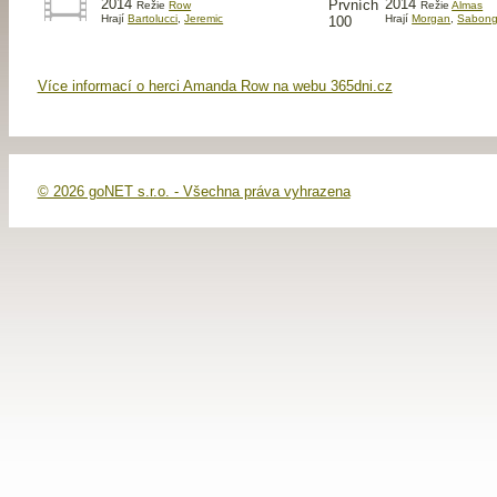
2014
2014
Režie
Row
Režie
Almas
Hrají
Bartolucci
,
Jeremic
Hrají
Morgan
,
Sabong
Více informací o herci Amanda Row na webu 365dni.cz
© 2026 goNET s.r.o. - Všechna práva vyhrazena