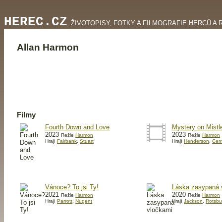
HEREC.CZ
ŽIVOTOPISY, FOTKY A FILMOGRAFIE HERCŮ A 
Allan Harmon
Filmy
Fourth Down and Love
Mystery on Mistl
2023
2023
Režie
Harmon
Režie
Harmon
Hrají
Fairbank
,
Stuart
Hrají
Henderson
,
Cer
Vánoce? To jsi Ty!
Láska zasypaná 
2021
2020
Režie
Harmon
Režie
Harmon
Hrají
Parrott
,
Nugent
Hrají
Jackson
,
Rotsbu