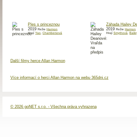
Ples s princeznou
Záhada Hailey De
2019
2019
Režie
Harmon
Režie
Harmon
Hrají
Yao
,
Chambersová
Hrají
Smythová
,
Bail
Další filmy herce Allan Harmon
Více informací o herci Allan Harmon na webu 365dni.cz
© 2026 goNET s.r.o. - Všechna práva vyhrazena