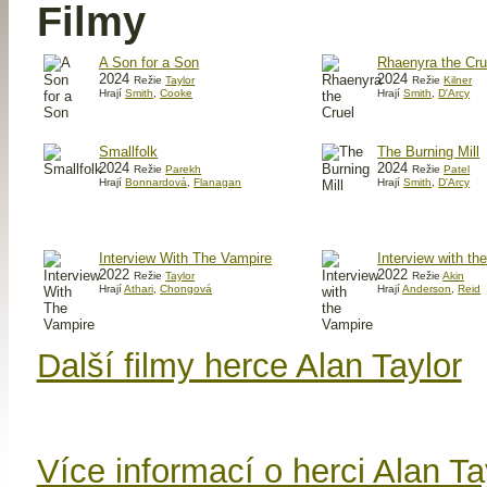
Filmy
A Son for a Son
Rhaenyra the Cru
2024
2024
Režie
Taylor
Režie
Kilner
Hrají
Smith
,
Cooke
Hrají
Smith
,
D'Arcy
Smallfolk
The Burning Mill
2024
2024
Režie
Parekh
Režie
Patel
Hrají
Bonnardová
,
Flanagan
Hrají
Smith
,
D'Arcy
Interview With The Vampire
Interview with th
2022
2022
Režie
Taylor
Režie
Akin
Hrají
Athari
,
Chongová
Hrají
Anderson
,
Reid
Další filmy herce Alan Taylor
Více informací o herci Alan T