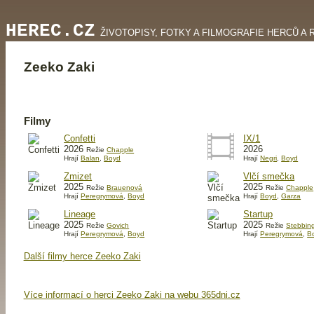
HEREC.CZ
ŽIVOTOPISY, FOTKY A FILMOGRAFIE HERCŮ A 
Zeeko Zaki
Filmy
Confetti
IX/1
2026
2026
Režie
Chapple
Hrají
Balan
,
Boyd
Hrají
Negri
,
Boyd
Zmizet
Vlčí smečka
2025
2025
Režie
Brauenová
Režie
Chapple
Hrají
Peregrymová
,
Boyd
Hrají
Boyd
,
Garza
Lineage
Startup
2025
2025
Režie
Govich
Režie
Stebbin
Hrají
Peregrymová
,
Boyd
Hrají
Peregrymová
,
B
Další filmy herce Zeeko Zaki
Více informací o herci Zeeko Zaki na webu 365dni.cz