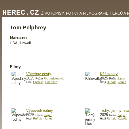
HEREC.CZ
ŽIVOTOPISY, FOTKY A FILMOGRAFIE HERCŮ A 
Tom Pelphrey
Narozen
USA, Howell
Filmy
Všechny cesty
Křižovatky
2025
2025
Režie
Richardsonová
Režie
Zagar
Hrají
Epstein
,
Eisenson
Hrají
Ruffalo
,
Jones
Výpovědi rodiny
Tichý, jemný hla
2025
2025
Režie
Zagar
Režie
Zagar
Hrají
Ruffalo
,
Jones
Hrají
Ruffalo
,
Castillo