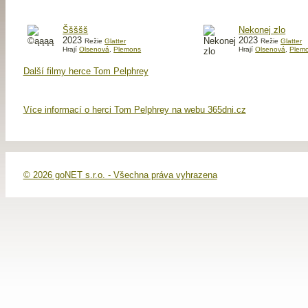
Ššššš
Nekonej zlo
2023
2023
Režie
Glatter
Režie
Glatter
Hrají
Olsenová
,
Plemons
Hrají
Olsenová
,
Plem
Další filmy herce Tom Pelphrey
Více informací o herci Tom Pelphrey na webu 365dni.cz
© 2026 goNET s.r.o. - Všechna práva vyhrazena