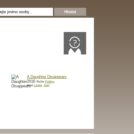
A Daughter Disappears
2016
Režie
Pelling
Hrají
Lewis
,
Joel