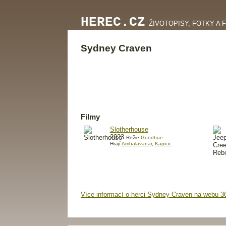
HEREC.CZ
ŽIVOTOPISY, FOTKY A 
Sydney Craven
Filmy
Slotherhouse
2023
Režie
Goodhue
Hrají
Ambalavanar
,
Kapicic
Více informací o herci Sydney Craven na webu 3