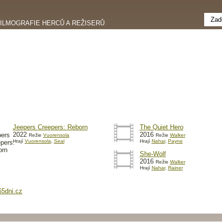
FILMOGRAFIE HERCŮ A REŽISERŮ
Jeepers Creepers: Reborn
The Quiet Hero
2022
2016
Režie
Vuorensola
Režie
Walker
Hrají
Vuorensola
,
Seal
Hrají
Nahar
,
Payne
She-Wolf
2016
Režie
Walker
Hrají
Nahar
,
Rainer
65dni.cz