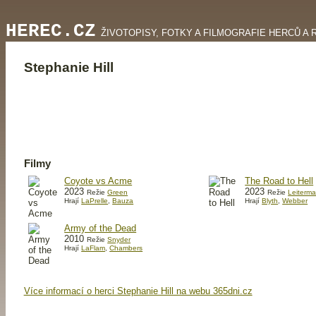
HEREC.CZ
ŽIVOTOPISY, FOTKY A FILMOGRAFIE HERCŮ A 
Stephanie Hill
Filmy
Coyote vs Acme
The Road to Hell
2023
2023
Režie
Green
Režie
Leiterm
Hrají
LaPrelle
,
Bauza
Hrají
Blyth
,
Webber
Army of the Dead
2010
Režie
Snyder
Hrají
LaFlam
,
Chambers
Více informací o herci Stephanie Hill na webu 365dni.cz