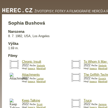
HEREC.CZ
ŽIVOTOPISY, FOTKY A FILMOGRAFIE HERCŮ A 
Sophia Bushová
Narozena
8. 7. 1982, USA, Los Angeles
Výška
1.69 m.
Filmy
Chronic Insult
To Whom It May
2022
2022
Režie
Siebels
Režie
Siebels
Hrají
Isaacs
,
Marshall
Hrají
Isaacs
,
Marshall
Attachments
The Griffith Tech
2022
2022
Režie
Lamar
Režie
Govich
Hrají
Isaacs
,
Marshall
Hrají
Isaacs
,
Marshall
Keep Talking
Truce
2022
2022
Režie
Scott
Režie
Jamora
Hrají
Isaacs
,
Marshall
Hrají
Isaacs
,
Marshall