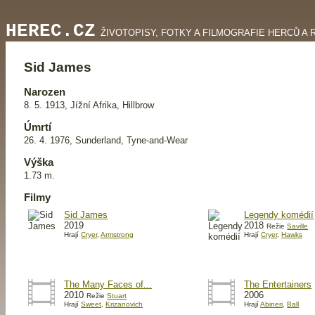
HEREC.CZ
ŽIVOTOPISY, FOTKY A FILMOGRAFIE HERCŮ A 
Sid James
Narozen
8. 5. 1913, Jížní Afrika, Hillbrow
Úmrtí
26. 4. 1976, Sunderland, Tyne-and-Wear
Výška
1.73 m.
Filmy
Sid James
Legendy komédií
2019
2018
Režie
Saville
Hrají
Cryer
,
Armstrong
Hrají
Cryer
,
Hawks
The Many Faces of...
The Entertainers
2010
2006
Režie
Stuart
Hrají
Sweet
,
Krizanovich
Hrají
Abineri
,
Ball