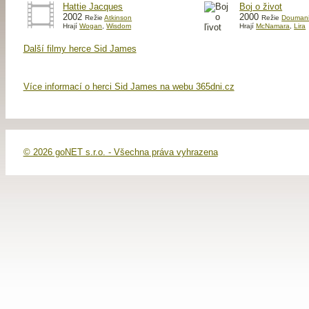
Hattie Jacques
Boj o život
2002
2000
Režie
Atkinson
Režie
Douman
Hrají
Wogan
,
Wisdom
Hrají
McNamara
,
Lira
Další filmy herce Sid James
Více informací o herci Sid James na webu 365dni.cz
© 2026 goNET s.r.o. - Všechna práva vyhrazena