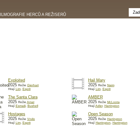
FILMOGRAFIE HERCŮ A REŽISERŮ
Exploited
Hail Mary
2025
2025
Režie
Gierhart
Režie
Naim
Hrají
Lim
,
Esprit
Hrají
Lim
,
Esprit
The Santa Clara
AMBER
2025
2025
Režie
Amat
Režie
McLoota
Hrají
Esmaili
,
Bushell
Hrají
Adler
,
Harrington
Hostages
Open Season
2025
2025
Režie
Vrvilo
Režie
Harrington
Hrají
Lim
,
Esprit
Hrají
Harrington
,
Harrington