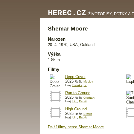
HEREC.CZ
ŽIVOTOPISY, FOTKY A 
Shemar Moore
Narozen
20. 4. 1970, USA, Oakland
Výška
1.85 m.
Filmy
Deep Cover
2025
Režie
Mosley
Hrají
Brooks
,
Jr.
Run to Ground
2025
Režie
Gierhart
Hrají
Lim
,
Esprit
High Ground
2025
Režie
Brown
Hrají
Lim
,
Esprit
Další filmy herce Shemar Moore