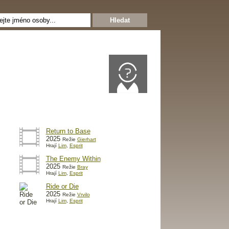
Return to Base
2025
Režie
Gierhart
Hrají
Lim
,
Esprit
The Enemy Within
2025
Režie
Bray
Hrají
Lim
,
Esprit
Ride or Die
2025
Režie
Vrvilo
Hrají
Lim
,
Esprit