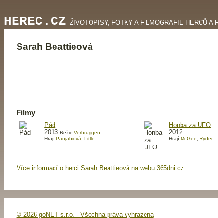
HEREC.CZ
ŽIVOTOPISY, FOTKY A FILMOGRAFIE HERCŮ A 
Sarah Beattieová
Filmy
Pád
Honba za UFO
2013
2012
Režie
Verbruggen
Hrají
Panjabiová
,
Little
Hrají
McGee
,
Ryder
Více informací o herci Sarah Beattieová na webu 365dni.cz
© 2026 goNET s.r.o. - Všechna práva vyhrazena