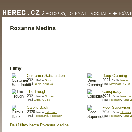
HEREC.CZ
ŽIVOTOPISY, FOTKY A FILMOGRAFIE HERCŮ A 
Roxanna Medina
Filmy
Customer Satisfaction
Deep Cleaning
2021
2021
Režie
Sohn
Režie
Novie
Hrají
Dunn
,
Ashová
Hrají
Miyahara
,
Gura
The Trough
Conspiracy
2021
2021
Režie
Nguyen
Režie
Renfroe
Hrají
Gura
,
Gube
Hrají
Feldman
,
Ashov
Carol's Back
Floor Supervisor
2020
2020
Režie
Feldman
Režie
Thomas
Hrají
Ferreraová
,
Feldman
Hrají
Feldman
,
Ashov
Další filmy herce Roxanna Medina