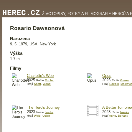
HEREC.CZ
ŽIVOTOPISY, FOTKY A FILMOGRAFIE HERCŮ A 
Rosario Dawsonová
Narozena
9. 5. 1979, USA, New York
Výška
1.7 m.
Filmy
Charlotte's Web
Opus
2025
2025
Režie
Rocha
Režie
Green
Hrají
Scott
,
Wood
Hrají
Edebiri
,
Malkovi
The Hero's Journey
A Better Tomorro
2023
2023
Režie
Iwerks
Režie
Iwerks
Hrají
Waid
,
Uslan
Hrají
Ashe
,
Berlanti