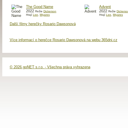
The Good Name
Advent
2022
2022
Režie
Dickerson
Režie
Dickers
Hrají
Lee
,
Miyares
Hrají
Lee
,
Miyares
Další filmy herečky Rosario Dawsonová
Více informací o herečce Rosario Dawsonová na webu 365dni.cz
© 2026 goNET s.r.o. - Všechna práva vyhrazena