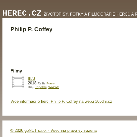
HEREC.CZ
ŽIVOTOPISY, FOTKY A FILMOGRAFIE HERCŮ A 
Philip P. Coffey
Filmy
III/3
2018
Režie
Fraser
Hrají
Topolski
,
Walcott
Více informací o herci Philip P. Coffey na webu 365dni.cz
© 2026 goNET s.r.o. - Všechna práva vyhrazena