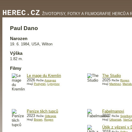
HEREC.CZ
ŽIVOTOPISY, FOTKY A FILMOGRAFIE HERCŮ A 
Paul Dano
Narozen
19. 6. 1984, USA, Wilton
Výška
1.82 m.
Filmy
Le mage du Kremlin
The Studio
2026
2025
Režie
Assayas
Režie
Rogen
Hrají
Podymin
,
Lytvynov
Hrají
Martinez
,
Mansb
Peníze těch tupců
Fabelmanovi
2023
2022
Režie
Gillespie
Režie
Spielber
Hrají
Brown
,
Rogen
Hrají
Urbaniak
,
VanCu
Útěk z vězení v
2018
Režie
Stiller