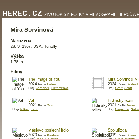
HEREC.CZ
ŽIVOTOPISY, FOTKY A FILMOGRAFIE HERCŮ A 
Mira Sorvinová
Narozena
28. 9. 1967, USA, Tenafly
Výška
1.78 m.
Filmy
The Image of You
Mira Sorvino's M
2024
2024
Režie
Fisher
Režie
Dashiell
Hrají
Carbonell
,
Pieterseová
Hrají
Scott
,
Scott
Val
Hrdinský režim
2021
2021
Režie
Scott
Režie
Tesler
Hrají
Tolkan
,
Tubb
Hrají
Carpenter
,
Solo
Máslovo poslední jídlo
Spolujízda
2020
2019
Režie
Kaufman
Režie
Dowse
Hrají
Haag
,
Goleman
Hrají
Gilpin
,
Batista