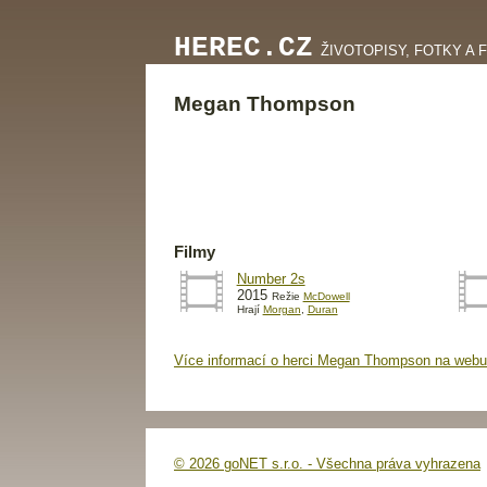
HEREC.CZ
ŽIVOTOPISY, FOTKY A 
Megan Thompson
Filmy
Number 2s
2015
Režie
McDowell
Hrají
Morgan
,
Duran
Více informací o herci Megan Thompson na webu
© 2026 goNET s.r.o. - Všechna práva vyhrazena