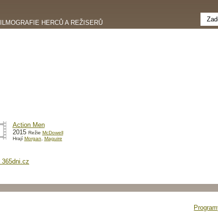
FILMOGRAFIE HERCŮ A REŽISERŮ
Action Men
2015
Režie
McDowell
Hrají
Morgan
,
Maguire
 365dni.cz
Programy