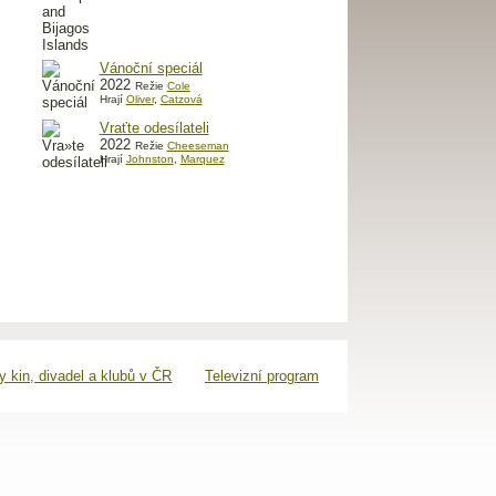
Vánoční speciál
2022
Režie
Cole
Hrají
Oliver
,
Catzová
Vraťte odesílateli
2022
Režie
Cheeseman
Hrají
Johnston
,
Marquez
 kin, divadel a klubů v ČR
Televizní program