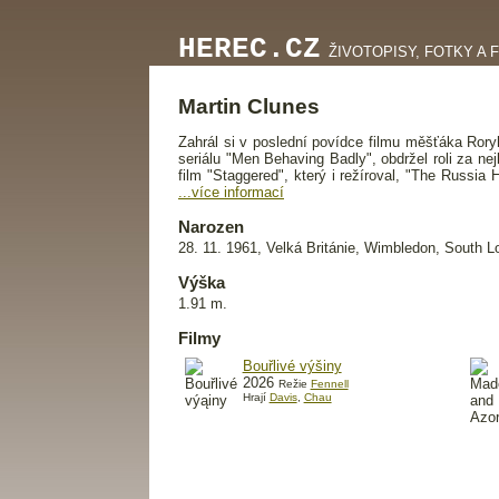
HEREC.CZ
ŽIVOTOPISY, FOTKY A 
Martin Clunes
Zahrál si v poslední povídce filmu měšťáka Rory
seriálu "Men Behaving Badly", obdržel roli za ne
film "Staggered", který i režíroval, "The Rus
...více informací
Narozen
28. 11. 1961, Velká Británie, Wimbledon, South 
Výška
1.91 m.
Filmy
Bouřlivé výšiny
2026
Režie
Fennell
Hrají
Davis
,
Chau