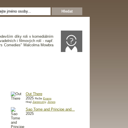
ředevším díky roli v komediálním
delních i filmových rolí - např.
gers Comedies" Malcolma Mowbra
Out There
2025
Režie
Evans
Hrají
Zarzeczny
,
Jones
Sao Tome and Principe and...
2025