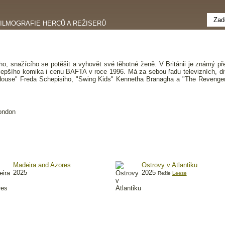
FILMOGRAFIE HERCŮ A REŽISERŮ
ho, snažícího se potěšit a vyhovět své těhotné ženě. V Británii je známý p
jlepšího komika i cenu BAFTA v roce 1996. Má za sebou řadu televizních, diva
sia House" Freda Schepisiho, "Swing Kids" Kennetha Branagha a "The Reven
London
Madeira and Azores
Ostrovy v Atlantiku
2025
2025
Režie
Leese