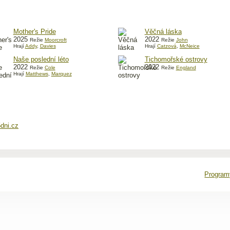
Mother's Pride
Věčná láska
2025
2022
Režie
Moorcroft
Režie
John
Hrají
Addy
,
Davies
Hrají
Catzová
,
McNeice
Naše poslední léto
Tichomořské ostrovy
2022
2022
Režie
Cole
Režie
England
Hrají
Matthews
,
Marquez
dni.cz
Programy