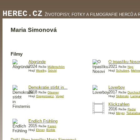
HEREC.CZ
ŽIVOTOPISY, FOTKY A FILMOGRAFIE HERCŮ A 
Maria Simonová
Filmy
Abgründe
O trpaslíku Noso
2024
2021
Režie
Müllerschön
Režie
Ngo
Hrají
Woelky
,
Stöckl
Hrají
Schubert
,
Mehne
Demokratie stirbt in...
Loverboy
2018
2017
Režie
Glasner
Režie
Durchsc
Hrají
Gregorowicz
,
Vogel
Hrají
Skibinski
,
Lampa
Klickzahlen
2016
Režie
Radsi
Hrají
Meyer
,
Tabataba
Endlich Frühling
2015
Režie
Karen
Hrají
Ebner
,
Bürkle
Další filmy herečky Maria Simonová