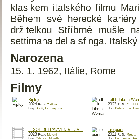
klasikem italského filmu Ma
Během své herecké kariéry
držitelkou Stříbrné mušle
settimana della sfinga. Italsk
Narozena
15. 1. 1962, Itálie, Rome
Filmy
Ripley
Tell It Like a W
2024
2023
Režie
Zaillian
Režie
Carobbi
Hrají
Scott
,
Fanningová
Hrají
Delevingne
,
Har
IL SOL DELL'AVVENIRE / A...
Tre piani
2023
2021
Režie
Moretti
Režie
Moretti
Hrají
Orlando
,
Moretti
Hrají
Francesco
,
Bran