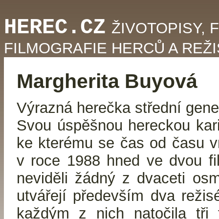
HEREC.CZ
ŽIVOTOPISY, 
FILMOGRAFIE HERCŮ A REŽ
Margherita Buyová
Výrazná herečka střední gene
Svou úspěšnou hereckou karié
ke kterému se čas od času vr
v roce 1988 hned ve dvou fi
neviděli žádný z dvaceti osmi
utvářejí především dva režisé
každým z nich natočila tři