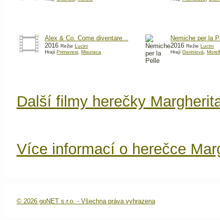
Alex & Co. Come diventare...
Nemiche per la P
2016
2016
Režie
Lucini
Režie
Lucini
Hrají
Primavesi
,
Misuraca
Hrají
Geriniová
,
Morell
Další filmy herečky Margheri
Více informací o herečce Mar
© 2026 goNET s.r.o. - Všechna práva vyhrazena