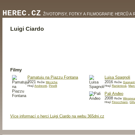
HEREC.CZ
ŽIVOTOPISY, FOTKY A FILMOGRAFIE HERCŮ A 
Luigi Ciardo
Filmy
Pamatuju na Piazzu Fontana
Luisa Spagnoli
2021
2016
Režie
Micciche
Režie
Gasparin
Hrají
Andreotti
,
Pinelli
Hrají
Ranieriová
,
Marc
Pali Anđeo
2008
Režie
Winspea
Hrají
Finocchiaro
,
Gif
Více informací o herci Luigi Ciardo na webu 365dni.cz