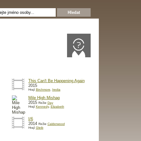
This Can't Be Happening Again
2015
Hrají
Birchmore
,
Iredia
Mile High Mishap
2015
Režie
Day
Hrají
Kennedy
,
Elizabeth
I/6
2014
Režie
Calderwood
Hrají
Gleib