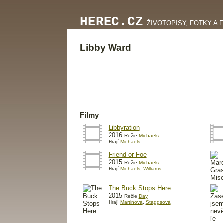
HEREC.CZ
ŽIVOTOPISY, FOTKY A 
Libby Ward
Filmy
Libbyration
2016
Režie
Michaels
Hrají
Michaels
Friend or Foe
2015
Režie
Michaels
Hrají
Michaels
,
Williams
The Buck Stops Here
2015
Režie
Day
Hrají
Martinová
,
Staggsová