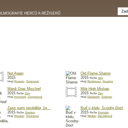
FILMOGRAFIE HERCŮ A REŽISERŮ
Not Again
Old Flame Shame
2015
2015
Režie
Day
Hrají
Rosario
,
Torresová
Hrají
Rodriguez
,
Guarino
Mardi Gras Mischief
Mile High Mishap
2015
2015
Režie
Day
Režie
Day
Hrají
Kennedy
,
Cooperová
Hrají
Elizabeth
,
Graham
Zase jsem nevěděla, že...
Buď v klidu, Scooby-Doo!
2015
2015
Režie
Shelton
Režie
Krenzke
Hrají
Rosario
,
Torresová
Hrají
Welker
,
DeLisleová