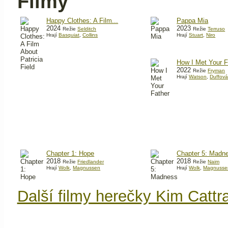
Filmy
Happy Clothes: A Film...
Pappa Mia
2024
2023
Režie
Selditch
Režie
Terruso
Hrají
Basquiat
,
Collins
Hrají
Stuart
,
Niro
How I Met Your F
2022
Režie
Fryman
Hrají
Watson
,
Duffov
Chapter 1: Hope
Chapter 5: Madn
2018
2018
Režie
Friedlander
Režie
Naim
Hrají
Wolk
,
Magnussen
Hrají
Wolk
,
Magnusse
Další filmy herečky Kim Cattra