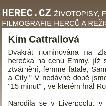
HEREC.CZ
ŽIVOTOPISY, 
FILMOGRAFIE HERCŮ A REŽ
Kim Cattrallová
Dvakrát nominována na Zl
herečka na cenu Emmy, jíž s
ztvárnění, femme fatale, Sa
a City." V nedávné době jsme 
"15 minut" , ve kterém hrál Ro
Narodila se v Liverpoolu, v