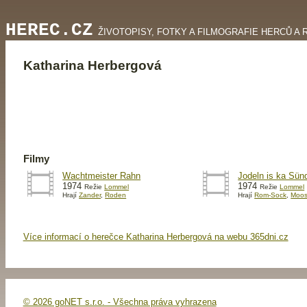
HEREC.CZ
ŽIVOTOPISY, FOTKY A FILMOGRAFIE HERCŮ A 
Katharina Herbergová
Filmy
Wachtmeister Rahn
Jodeln is ka Sün
1974
1974
Režie
Lommel
Režie
Lommel
Hrají
Zander
,
Roden
Hrají
Rom-Sock
,
Moos
Více informací o herečce Katharina Herbergová na webu 365dni.cz
© 2026 goNET s.r.o. - Všechna práva vyhrazena