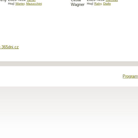
Hrají
Warter
,
Mazucchini
Hrají
Raby
,
Diallo
 365dni.cz
Programy