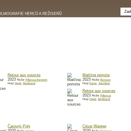
FILMOGRAFIE HERCŮ A REŽISERŮ
Retour aux sources
Matčina pomsta
2023
2023
Režie
Pillonca-Kervern
Režie
Bonzon
Hrají
Hajdi
,
Berléand
Hrají
Kane
,
Sanders
Retour aux sources
2023
Režie
Pillonca
Hrají
Hajdi
,
Berléand
Čarovný Poly
César Wagner
2020
2020
Režie
Vanier
Režie
Garceau