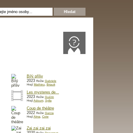
Bílý příliv
2023
Režie
Gabriele
Hrají
Mathieu
,
Briault
Les mysteres de...
2023
Režie
Guérin
Hrají
Adoum
,
Sylla
Coup de théâtre
2022
Režie
Garcia
Hrají
Alma
,
Cote
Zai zai zai zai
2020
Režie
Desagnat