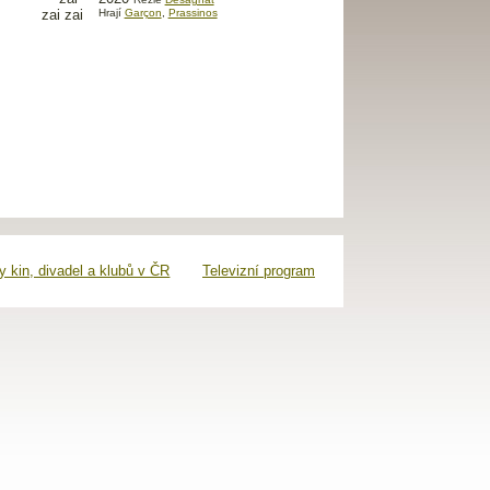
Hrají
Garçon
,
Prassinos
 kin, divadel a klubů v ČR
Televizní program