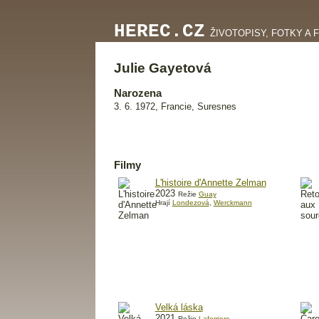
HEREC.CZ
ŽIVOTOPISY, FOTKY A 
Julie Gayetová
Narozena
3. 6. 1972, Francie, Suresnes
Filmy
L'histoire d'Annette Zelman
2023
Režie
Guay
Hrají
Londezová
,
Werckmann
Velká láska
2021
Režie
Laferriere