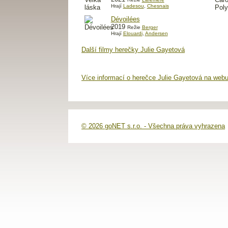
Hrají
Ladesou
,
Chesnais
Dévoilées
2019
Režie
Berger
Hrají
Elouardi
,
Andersen
Další filmy herečky Julie Gayetová
Více informací o herečce Julie Gayetová na webu
© 2026 goNET s.r.o. - Všechna práva vyhrazena