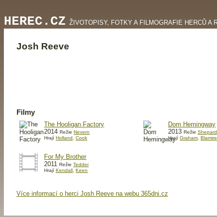
HEREC.CZ
ŽIVOTOPISY, FOTKY A FILMOGRAFIE HERCŮ A 
Josh Reeve
Filmy
The Hooligan Factory
Dom Hemingway
2014
2013
Režie
Nevern
Režie
Shepar
Hrají
Holland
,
Cook
Hrají
Graham
,
Blamir
For My Brother
2011
Režie
Tedder
Hrají
Kendall
,
Keen
Více informací o herci Josh Reeve na webu 365dni.cz