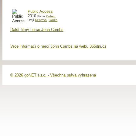
Public Access
2010
Režie
Cohen
Hrají
Kellyová
,
Clarke
Další filmy herce John Combs
Více informací o herci John Combs na webu 365dni.cz
© 2026 goNET s.r.o. - Všechna práva vyhrazena