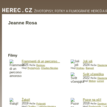
HEREC.CZ
ŽIVOTOPISY, FOTKY A FILMOGRAFIE HERCŮ A 
Jeanne Rosa
Filmy
Frammenti di un percorso...
Joli joli
2025
2024
Režie
Barreau
Režie
Diastem
Hrají
Ryckelynck
,
Charles-Nicolas
Hrají
Andrau
,
Baquet
Svět včerejška
2022
Režie
Diastem
Hrají
Weber
,
Lenoir
Žaluji!
Pozor na oči!
2019
2018
Režie
Polanski
Režie
Dupieux
Hrají
Chaillou
,
Lakhdar-Hamina
Hrají
Poelvoorde
,
Lud